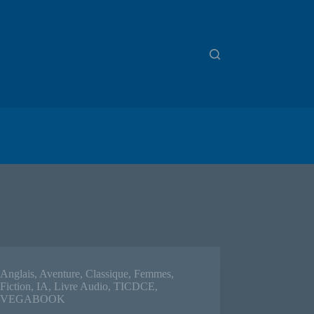
Anglais
,
Aventure
,
Classique
,
Femmes
,
Fiction
,
IA
,
Livre Audio
,
TICDCE
,
VEGABOOK