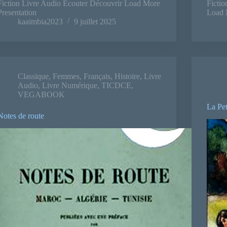
Fiction Livre Audio Ecouter Découvrir Load More
Ficti
Presentation
Load 
kaaimbia2023
9 juillet 2025
Classique
,
Femmes
,
Français
,
Histoire
,
Livre
Audio
,
Livre Numérique
,
TICDCE
,
VEGABOOK
La Pet
Notes de route