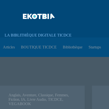
LA BIBLITHÈQUE DIGITALE TICDCE
Articles
BOUTIQUE TICDCE
Bibliothèque
Startups
Anglais
,
Aventure
,
Classique
,
Femmes
,
Fiction
,
IA
,
Livre Audio
,
TICDCE
,
VEGABOOK