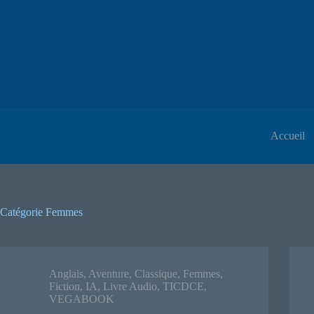
Accueil
Catégorie
Femmes
Anglais
,
Aventure
,
Classique
,
Femmes
,
Fiction
,
IA
,
Livre Audio
,
TICDCE
,
VEGABOOK