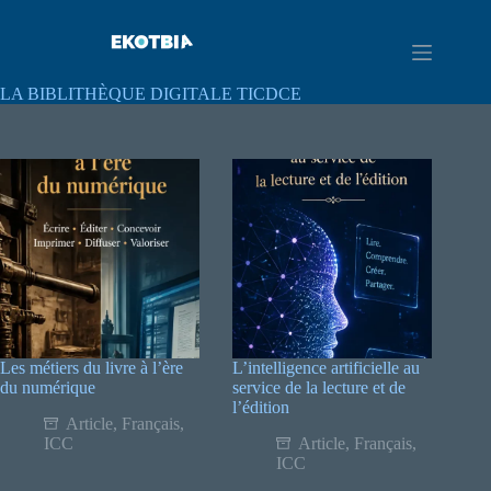
LA BIBLITHÈQUE DIGITALE TICDCE
Les métiers du livre à l’ère
L’intelligence artificielle au
du numérique
service de la lecture et de
l’édition
Article
,
Français
,
ICC
Article
,
Français
,
ICC