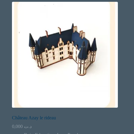
Château Azay le rideau
0,000
د.ت