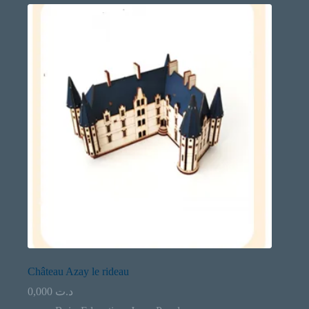
Château Azay le rideau
0,000
د.ت